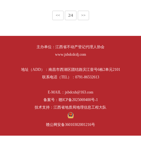
表格下载
培训课件
相关服务
<<
2/4
>>
行业党建
主办单位：江西省不动产登记代理人协会
www.jxbdcdcdj.com
地址（ADD）：南昌市西湖区团结路滨江壹号6栋2单元2101
联系电话（TEL）：0791-86532613
E-MAIL：jxbdcxh@163.com
备案号：赣ICP备2025069400号-1
技术支持：江西省地质局地理信息工程大队
赣公网安备36010302001216号