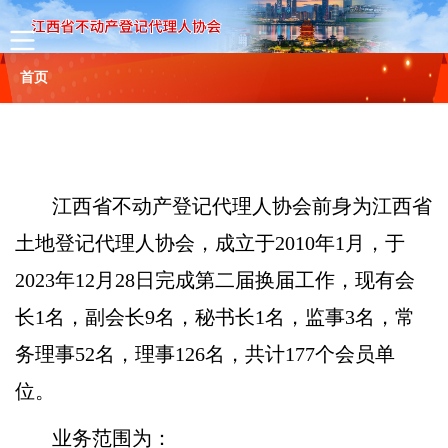
首页
协会概况
协会简介
组织机构
协会章程
理事名单
联系方式
江西省不动产登记代理人协会前身为江西省
新闻
土地登记代理人协会，成立于2010年1月，于
2023年12月28日完成第二届换届工作，现有会
通知公告
长1名，副会长9名，秘书长1名，监事3名，常
行业动态
务理事52名，理事126名，共计177个会员单
政策法规
位。
会员服务
业务范围为：