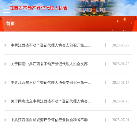
首页
协会概况
中共江西省不动产登记代理人协会支部召开第二次支委会
2026-03-27
协会简介
组织机构
协会章程
理事名单
联系方式
关于同意中共江西省不动产登记代理人协会支部委员会选举结果的批复
2026-01-22
新闻
中共江西省不动产登记代理人协会支部召开第一次党员大会
2026-01-14
通知公告
行业动态
关于同意成立中共江西省不动产登记代理人协会支部委员会的批复
2026-01-13
政策法规
中共江西省自然资源评价评估行业协会和省不动产登记代理人协会联合支部委员会召开“七一”党员大会暨深入贯彻中央八项规定精神学习教育专题党课
2025-07-01
会员服务