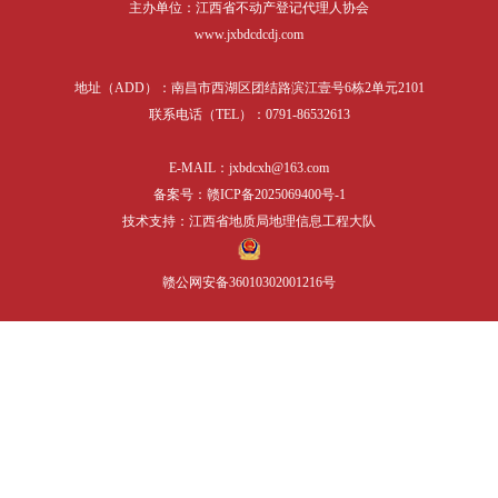
主办单位：江西省不动产登记代理人协会
表格下载
培训课件
相关服务
www.jxbdcdcdj.com
行业党建
地址（ADD）：南昌市西湖区团结路滨江壹号6栋2单元2101
联系电话（TEL）：0791-86532613
E-MAIL：jxbdcxh@163.com
备案号：赣ICP备2025069400号-1
技术支持：江西省地质局地理信息工程大队
赣公网安备36010302001216号