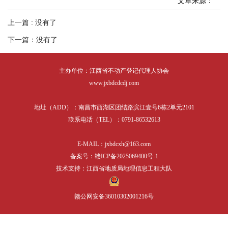
文章来源：
表格下载
培训课件
相关服务
上一篇 : 没有了
下一篇：没有了
行业党建
主办单位：江西省不动产登记代理人协会
www.jxbdcdcdj.com
地址（ADD）：南昌市西湖区团结路滨江壹号6栋2单元2101
联系电话（TEL）：0791-86532613
E-MAIL：jxbdcxh@163.com
备案号：赣ICP备2025069400号-1
技术支持：江西省地质局地理信息工程大队
赣公网安备36010302001216号