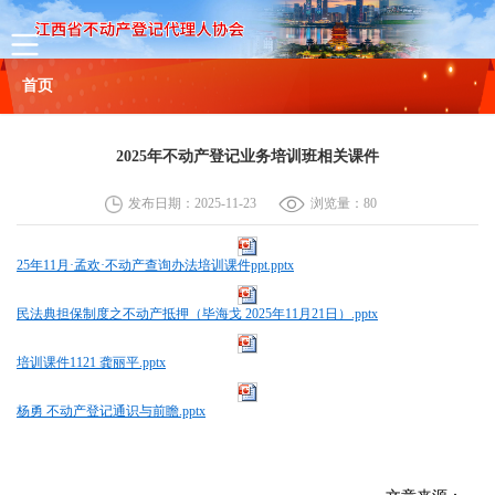
首页
协会概况
2025年不动产登记业务培训班相关课件
协会简介
组织机构
协会章程
理事名单
联系方式
发布日期：2025-11-23
浏览量：
80
新闻
25年11月·孟欢·不动产查询办法培训课件ppt.pptx
通知公告
民法典担保制度之不动产抵押（毕海戈 2025年11月21日）.pptx
行业动态
培训课件1121 龚丽平.pptx
杨勇 不动产登记通识与前瞻.pptx
政策法规
会员服务