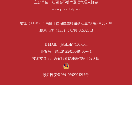
主办单位：江西省不动产登记代理人协会
表格下载
培训课件
相关服务
www.jxbdcdcdj.com
行业党建
地址（ADD）：南昌市西湖区团结路滨江壹号6栋2单元2101
联系电话（TEL）：0791-86532613
E-MAIL：jxbdcxh@163.com
备案号：赣ICP备2025069400号-1
技术支持：江西省地质局地理信息工程大队
赣公网安备36010302001216号