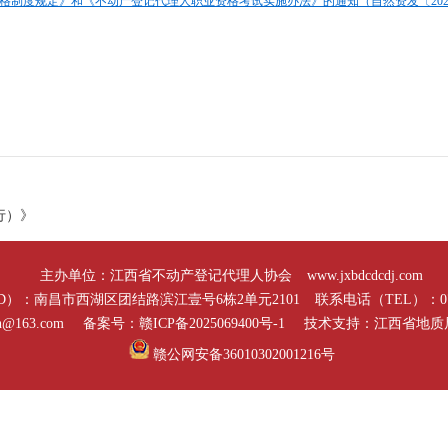
制度规定》和《不动产登记代理人职业资格考试实施办法》的通知（自然资发〔2022〕7
行）》
主办单位：江西省不动产登记代理人协会
www.jxbdcdcdj.com
D）：南昌市西湖区团结路滨江壹号6栋2单元2101
联系电话（TEL）：0791
h@163.com
备案号：赣ICP备2025069400号-1
技术支持：江西省地质
赣公网安备36010302001216号