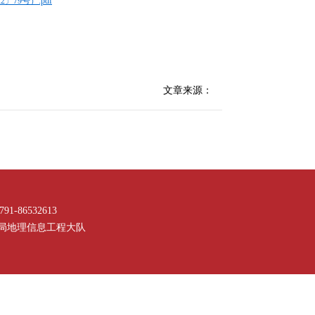
9号）.pdf
文章来源：
-86532613
局地理信息工程大队